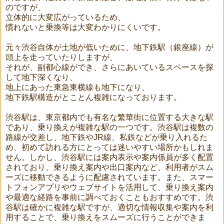
のですが、
立体的に大変広がっているため、
慣れないと乗換等は大変わかりにくいです。
元々渋谷自体が土地が低いために、地下鉄駅（銀座線）が
頭上を走っていたりしますが、
それが、副都心線ができ、さらにあいているスペースを探
して地下深くなり、
地上にあった東急東横線も地下になり、
地下鉄駅構造がとことん複雑になっております。
渋谷駅は、東京都内でも有名な繁華街に位置する大きな駅
であり、乗り換えが複雑な駅の一つです。渋谷駅は複数の
路線が交差し、地下鉄やJR線、私鉄などが乗り入れるた
め、初めて訪れる方にとっては迷いやすい場所かもしれま
せん。しかし、渋谷駅には案内表示や案内係員が多く配置
されており、乗り換え案内や出口案内など、利用者がスム
ーズに移動できるように配慮されています。また、スマー
トフォンアプリやウェブサイトを活用して、乗り換え案内
や最適な経路を事前に調べておくこともおすすめです。渋
谷駅は確かに複雑な駅ですが、適切な情報収集や案内を利
用することで、乗り換えをスムーズに行うことができま